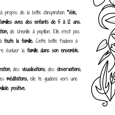
 à propos de la boîte d'inspiration
"Vole,
familles avec des enfants de 5 à 12 ans.
ation,
de chenille à papillon. Elle n'est pas
s à
toute la famille.
Cette boîte t'aidera à
ire évoluer la
famille dans son ensemble.
ration
, des
visualisations
, des
observations
,
des
méditations,
elle te guidera vers une
iliale positive.