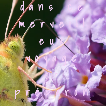
dans ce
merveill
eux
voyage
et
préparon