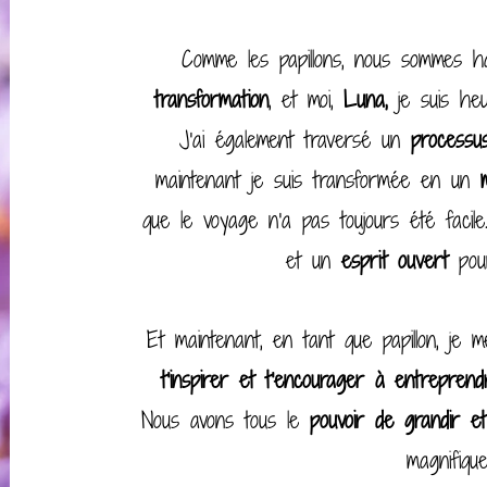
Comme les papillons, nous sommes h
transformation
, et moi,
Luna,
je suis h
J'ai également traversé un
processu
maintenant je suis transformée en un
que le voyage n'a pas toujours été facile
et un
esprit ouvert
pour
Et maintenant, en tant que papillon, je
t'inspirer et t'encourager à entrepren
Nous avons tous le
pouvoir de grandir et
magnifiqu