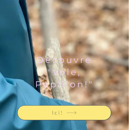
Découvre
"Vole,
Papillon!"
Ici!