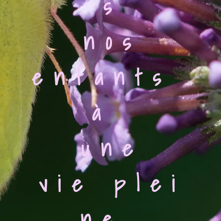
s
nos
enfants
à
une
vie
plei
ne