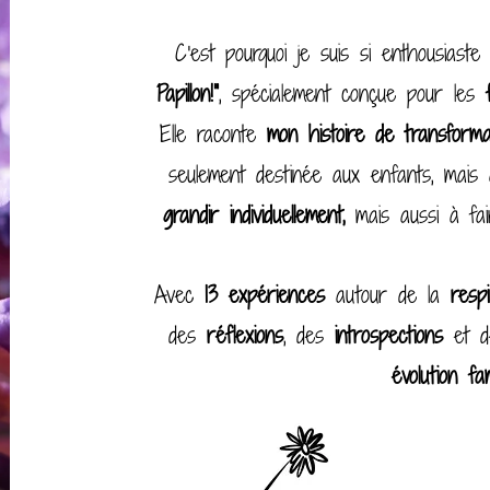
C'est pourquoi je suis si enthousiaste
Papillon!"
, spécialement conçue pour les
Elle raconte
mon histoire de transform
seulement destinée aux enfants, mai
grandir individuellement,
mais aussi à fa
Avec
13 expériences
autour de la
respi
des
réflexions
, des
introspections
et 
évolution fam