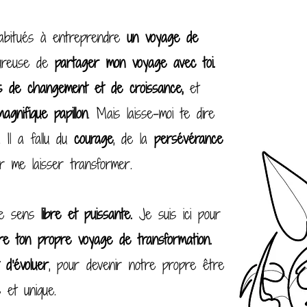
abitués à entreprendre
un voyage de
eureuse de
partager mon voyage avec toi.
s de changement et de croissance,
et
magnifique papillon
. Mais laisse-moi te dire
. Il a fallu du
courage
, de la
persévérance
 me laisser transformer.
 me sens
libre et puissante.
Je suis ici pour
dre ton propre voyage de transformation.
 d'évoluer
, pour devenir notre propre être
e et unique.