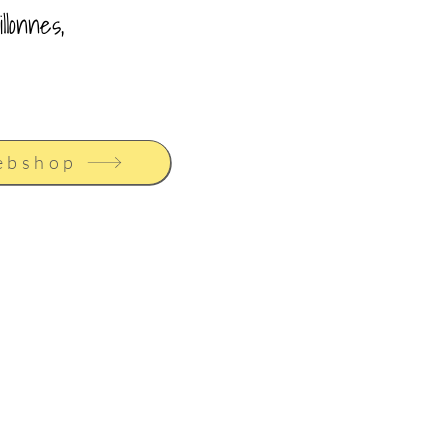
llonnes,
webshop