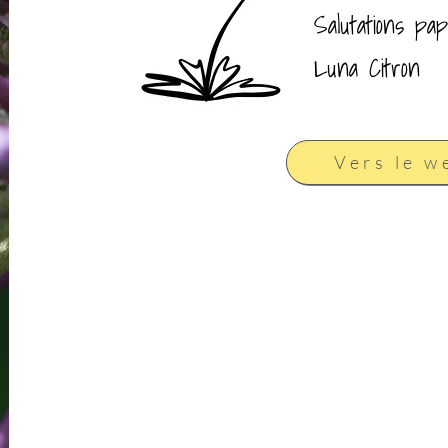
Salutations papi
Luna Citron
Vers le 