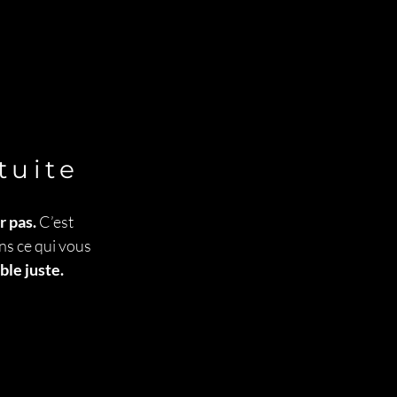
tuite
r pas.
C’est
s ce qui vous
ble juste.