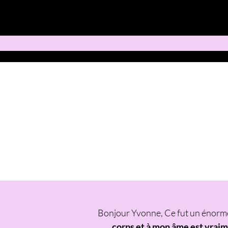
Bonjour Yvonne, Ce fut un énorme 
corps et à mon âme est vrai