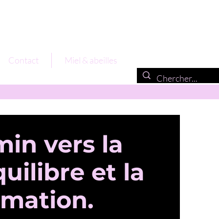
Contact
Miel & abeilles
in vers la
quilibre et la
rmation.