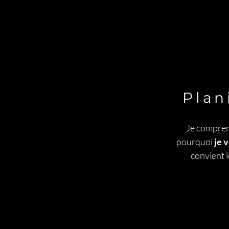
Plan
Je comprend
pourquoi
je 
convient 