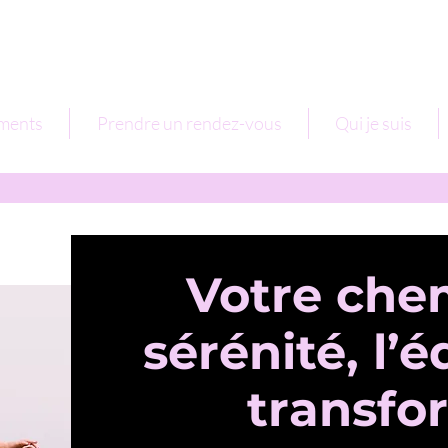
ments
Prendre un rendez-vous
Qui je suis
Votre chem
sérénité, l’é
transfo