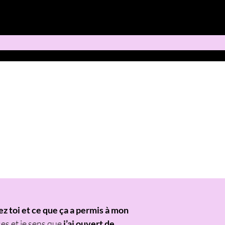
ez toi et ce que ça a permis à mon
es et je sens que
j’ai ouvert de