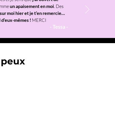
comme
un apaisement en moi
. Des
l sur moi hier et je t’en remercie…
d d’eux-mêmes !
MERCI
- Tessa -
 peux