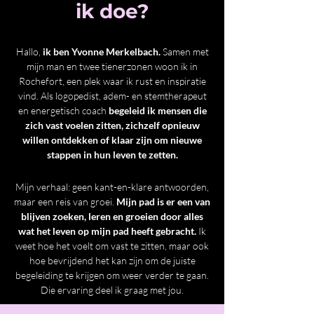
ik doe?
Hallo,
ik ben Yvonne Merkelbach.
Samen met
mijn man en twee tienerzonen woon ik in
Rochefort, een plek waar ik rust en inspiratie
vind. Als logopedist, adem- en stemtherapeut
en energetisch coach
begeleid ik mensen die
zich vast voelen zitten, zichzelf opnieuw
willen ontdekken of klaar zijn om nieuwe
stappen in hun leven te zetten.
Mijn verhaal: geen kant-en-klare antwoorden,
maar een reis van groei.
Mijn pad is er een van
blijven zoeken, leren en groeien door alles
wat het leven op mijn pad heeft gebracht.
Ik
weet hoe het voelt om vast te zitten, maar ook
hoe bevrijdend het kan zijn om de juiste
begeleiding te krijgen om weer verder te gaan.
Die ervaring deel ik graag met jou.