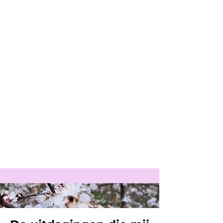
werk, ervaringsgericht begeleiden en
inzichtsessies in de natuur.
Vandaag
begeleid ik mensen op een
persoonlijke manier,
door hen
bewust
te maken van hun keuzes, reacties en
interacties met zichzelf, situaties en
anderen
. Daarnaast bied ik
ondersteuning via energetische
harmonisatie en coaching
om
blokkades los te laten die hen ervan
weerhouden
volledig zichzelf te zijn en
verder te groeien.