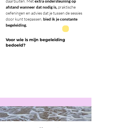
daarbuiten. Met
extra ondersteuning op
afstand wanneer dat nodig is,
praktische
oefeningen en advies dat je tussen de sessies
door kunt toepassen,
bied ik je constante
begeleiding.
Voor wie is mijn begeleiding
bedoeld?
Voor iedereen die vastzit in oude
patronen, lasten wil loslaten
en
op zoek
is naar meer rust en balans
.
Wil je jezelf
opnieuw ontdekken, groeien en een
krachtiger en harmonieuzer leven
leiden?