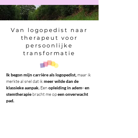
Van logopedist naar
therapeut voor
persoonlijke
transformatie
Ik begon mijn carrière als logopedist,
maar ik
merkte al snel dat ik
meer wilde dan de
klassieke aanpak.
Een
opleiding in adem- en
stemtherapie
bracht me op
een onverwacht
pad.
Er ging een nieuwe wereld voor me
open.
Dit pad bracht me ertoe om
aanvullende opleidingen te volgen in
adem- en stemtherapie, energetisch