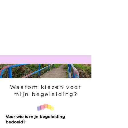
cliënten beter te begrijpen.
Ik heb
zelf
momenten van blokkades meegemaakt
waarin ik niet wist hoe ik verder moest.
Maar ik heb ook ervaren hoe
bevrijdend het kan zijn om
de juiste
begeleiding te krijgen en je leven te
transformeren.
Waarom kiezen voor
mijn begeleiding?
Voor wie is mijn begeleiding
bedoeld?