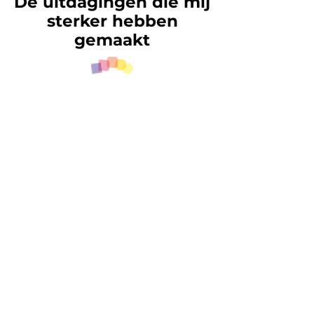
De uitdagingen die mij
sterker hebben
gemaakt
De verhuizing naar een andere
taalregio, wat leidde tot de sluiting van
mijn praktijk, de geboorte van mijn
kinderen en andere onverwachte
wendingen in het leven
, waren voor mij
kansen om te groeien
. Ik heb
geleerd
om flexibeler te zijn, verwachtingen los
te laten en nieuwe mogelijkheden te
omarmen
. Deze ervaringen hebben me
geholpen om bewustere keuzes te
maken
en
lessen te halen uit mijn
interacties en situaties.
Ze hebben me ook geholpen om
mijn