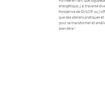
Formée en tant que logopède e
énergétique, j'ai traversé di
fondatrice de DVLOP, où j'of
que des ateliers pratiques et
pour se transformer et amélio
bien-être !