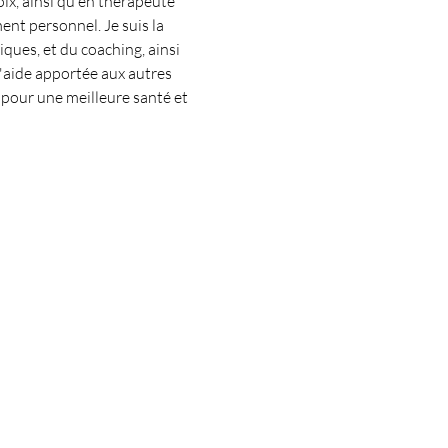
ix, ainsi qu'en thérapeute 
nt personnel. Je suis la 
ues, et du coaching, ainsi 
l'aide apportée aux autres 
 pour une meilleure santé et 