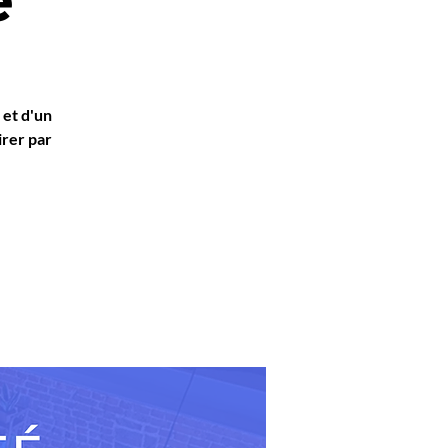
 et d'un
irer par