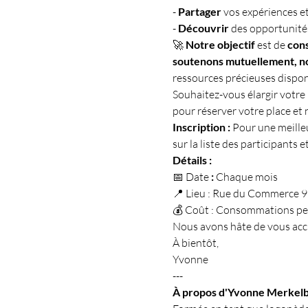
- 
Partager
 vos expériences e
- 
Découvrir
 des opportunité
🚀 
Notre objectif 
est de
 con
soutenons mutuellement, no
ressources précieuses dispon
Souhaitez-vous élargir votre
pour réserver votre place et
Inscription :
 Pour une meille
sur la liste des participants
Détails :
📅 Date 
:
 Chaque mois
📍 Lieu : Rue du Commerce 9
💰 Coût : Consommations per
Nous avons hâte de vous accu
À bientôt,
Yvonne
---
À propos d'Yvonne Merkelb