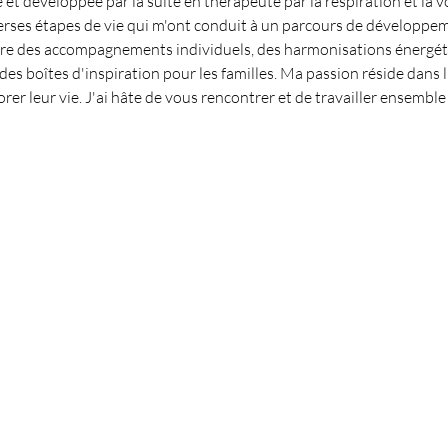
t développée par la suite en thérapeute par la respiration et la vo
verses étapes de vie qui m'ont conduit à un parcours de développeme
fre des accompagnements individuels, des harmonisations énergétiq
 des boîtes d'inspiration pour les familles. Ma passion réside dans 
rer leur vie. J'ai hâte de vous rencontrer et de travailler ensemble