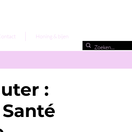
ontact
Honing & bijen
uter :
 Santé
e