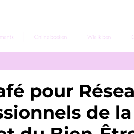
ments
Online boeken
Wie ik ben
C
fé pour Résea
ssionnels de la
et du Bien-Êtr