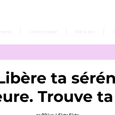
ments
Online boeken
Wie ik ben
C
 Libère ta sérén
eure. Trouve ta 
zo 02 jun
  |  
Sista Sista