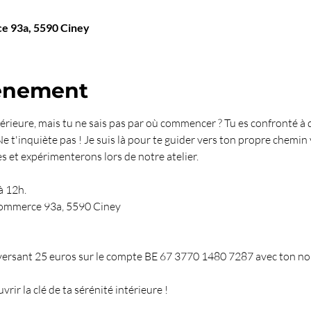
ce 93a, 5590 Ciney
venement
ntérieure, mais tu ne sais pas par où commencer ? Tu es confronté à 
Ne t'inquiète pas ! Je suis là pour te guider vers ton propre chemin 
 et expérimenterons lors de notre atelier.
à 12h. 
Commerce 93a, 5590 Ciney 
ersant 25 euros sur le compte BE 67 3770 1480 7287 avec ton nom, l
rir la clé de ta sérénité intérieure !