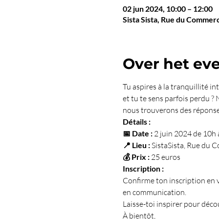
02 jun 2024, 10:00 – 12:00
Sista Sista, Rue du Commer
Over het e
Tu aspires à la tranquillité i
et tu te sens parfois perdu ? 
nous trouverons des réponses
Détails :
📅 Date :
 2 juin 2024 de 10h 
📍 Lieu :
 SistaSista, Rue du 
💰 Prix :
 25 euros
Inscription :
Confirme ton inscription en v
en communication.
Laisse-toi inspirer pour découv
À bientôt,