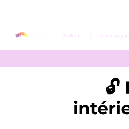
Welkom
Accompagne
🔓
intéri