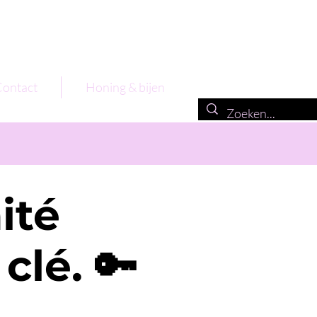
ontact
Honing & bijen
ité
clé. 🔑